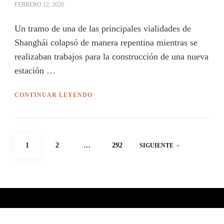
FEBRERO 12, 2026
Un tramo de una de las principales vialidades de
Shanghái colapsó de manera repentina mientras se
realizaban trabajos para la construcción de una nueva
estación …
CONTINUAR LEYENDO
Paginación
PÁGINA
PÁGINA
PÁGINA
1
2
…
292
SIGUIENTE
de
entradas