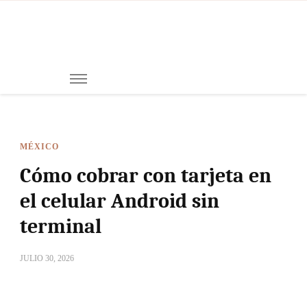
Mi
Notici
de
Ch
Chiap
Méxi
y el
Mund
MÉXICO
Cómo cobrar con tarjeta en
el celular Android sin
terminal
JULIO 30, 2026