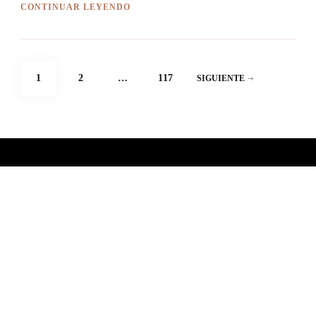
CONTINUAR LEYENDO
Paginación
PÁGINA
PÁGINA
PÁGINA
1
2
…
117
SIGUIENTE
de
entradas