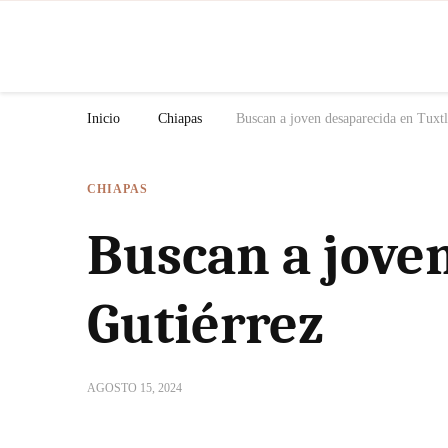
N
Inicio
Chiapas
Buscan a joven desaparecida en Tuxtl
CHIAPAS
Buscan a jove
Gutiérrez
AGOSTO 15, 2024