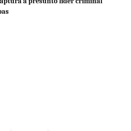
aptura a presunto líder criminal
pas