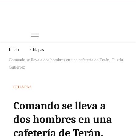
Mi
Notici
de
Ch
Chiap
Méxi
y el
Inicio
Chiapas
Mund
Comando se lleva a dos hombres en una cafetería de Terán, Tuxtla
Gutiérrez
CHIAPAS
Comando se lleva a
dos hombres en una
cafetería de Terán,