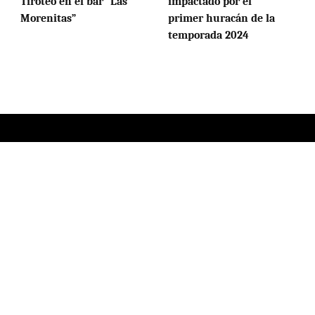
Tiroteo en el bar “Las
impactado por el
Morenitas”
primer huracán de la
temporada 2024