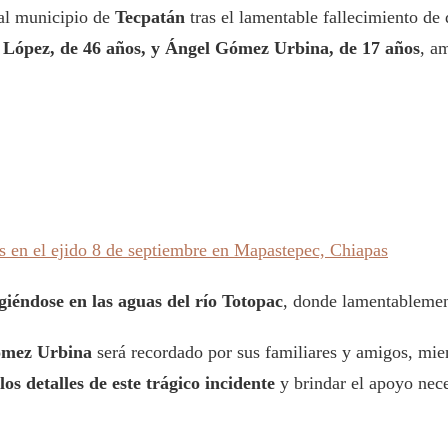
al municipio de
Tecpatán
tras el lamentable fallecimiento de
 López, de 46 años, y Ángel Gómez Urbina, de 17 años
, a
s en el ejido 8 de septiembre en Mapastepec, Chiapas
iéndose en las aguas del río Totopac
, donde lamentablement
ómez Urbina
será recordado por sus familiares y amigos, mien
los detalles de este trágico incidente
y brindar el apoyo nece