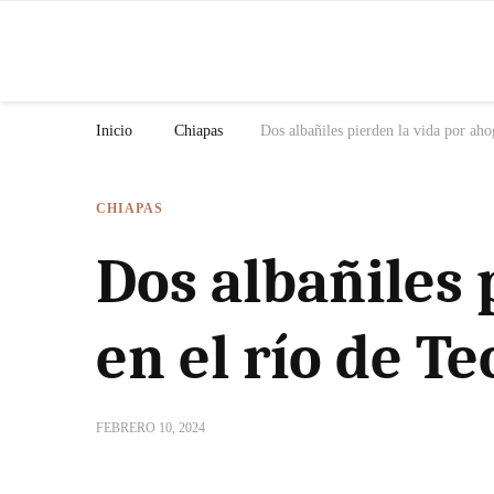
N
Inicio
Chiapas
Dos albañiles pierden la vida por ah
CHIAPAS
Dos albañiles 
en el río de T
FEBRERO 10, 2024