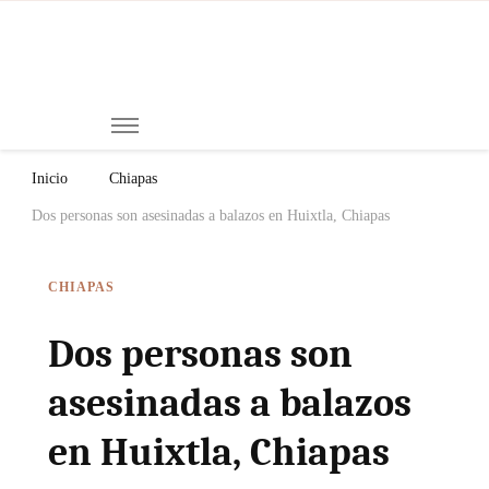
Mi
Notici
de
Ch
Chiap
Méxi
y el
Inicio
Chiapas
Mund
Dos personas son asesinadas a balazos en Huixtla, Chiapas
CHIAPAS
Dos personas son
asesinadas a balazos
en Huixtla, Chiapas