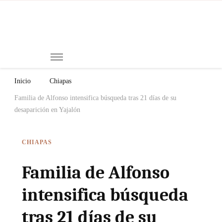
Mi
Notici
de
Ch
Chiap
Méxi
y el
Inicio
Chiapas
Mund
Familia de Alfonso intensifica búsqueda tras 21 días de su
desaparición en Yajalón
CHIAPAS
Familia de Alfonso
intensifica búsqueda
tras 21 días de su