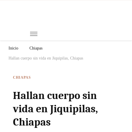
Mi
Notici
de
Ch
Chiap
Méxi
y el
Inicio
Chiapas
Mund
Hallan cuerpo sin vida en Jiquipilas, Chiapas
CHIAPAS
Hallan cuerpo sin
vida en Jiquipilas,
Chiapas