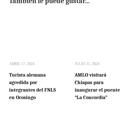
También le puede gustar...
ABRIL 17, 2024
JULIO 31, 2024
Turista alemana
AMLO visitará
agredida por
Chiapas para
integrantes del FNLS
inaugurar el puente
en Ocosingo
“La Concordia”