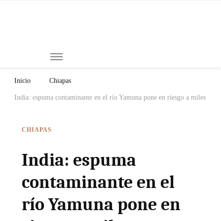
Mi
Notici
de
Ch
Chiap
Méxi
y el
Inicio
Chiapas
Mund
India: espuma contaminante en el río Yamuna pone en riesgo a miles
CHIAPAS
India: espuma
contaminante en el
río Yamuna pone en