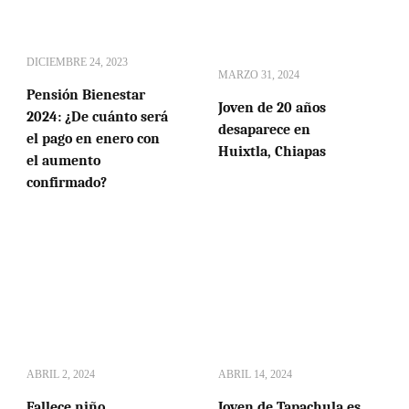
DICIEMBRE 24, 2023
MARZO 31, 2024
Pensión Bienestar
Joven de 20 años
2024: ¿De cuánto será
desaparece en
el pago en enero con
Huixtla, Chiapas
el aumento
confirmado?
ABRIL 2, 2024
ABRIL 14, 2024
Fallece niño
Joven de Tapachula es