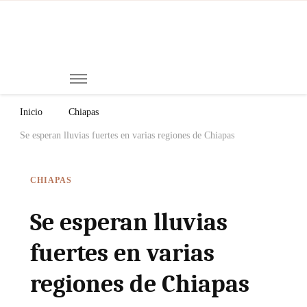
Mi
Notici
de
Ch
Chiap
Méxi
y el
Inicio
Chiapas
Mund
Se esperan lluvias fuertes en varias regiones de Chiapas
CHIAPAS
Se esperan lluvias
fuertes en varias
regiones de Chiapas