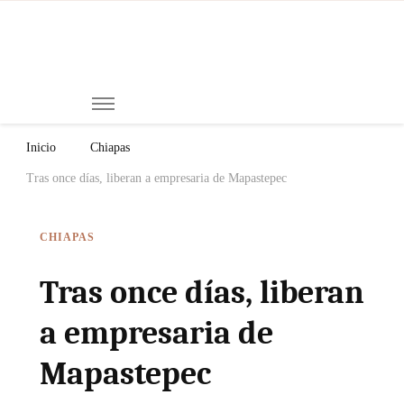
Mi
Notici
de
Ch
Chiap
Méxi
y el
Inicio
Chiapas
Mund
Tras once días, liberan a empresaria de Mapastepec
CHIAPAS
Tras once días, liberan
a empresaria de
Mapastepec