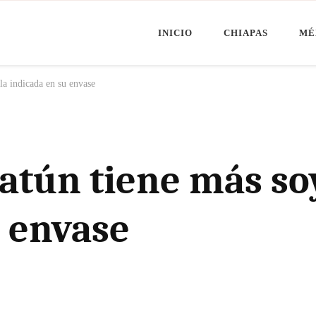
INICIO
CHIAPAS
MÉ
Minuto Chiapas
oticias de Chiapas, México y el Mundo
la indicada en su envase
atún tiene más so
u envase