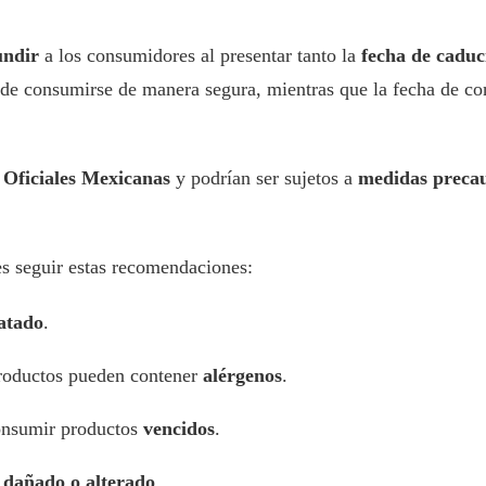
undir
a los consumidores al presentar tanto la
fecha de cadu
de consumirse de manera segura, mientras que la fecha de cons
Oficiales Mexicanas
y podrían ser sujetos a
medidas precau
es seguir estas recomendaciones:
latado
.
productos pueden contener
alérgenos
.
onsumir productos
vencidos
.
 dañado o alterado
.