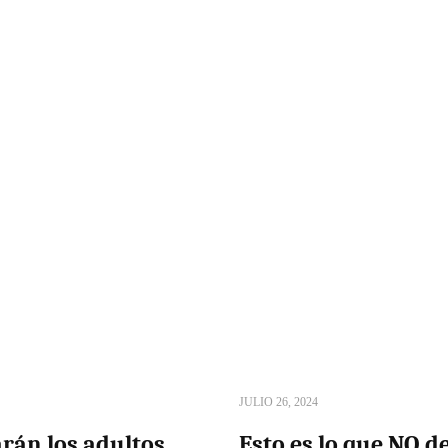
JULIO 26, 2024
rán los adultos
Esto es lo que NO d