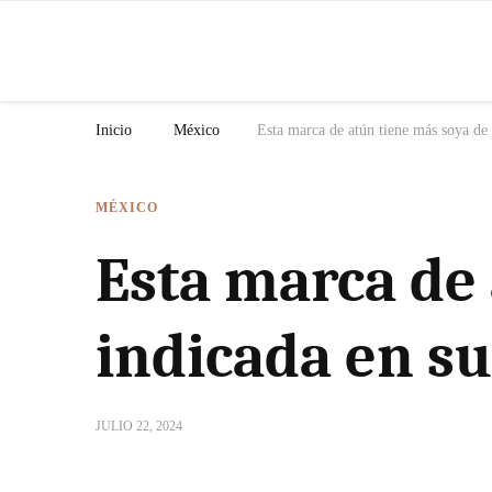
N
Inicio
México
Esta marca de atún tiene más soya de 
MÉXICO
Esta marca de 
indicada en s
JULIO 22, 2024