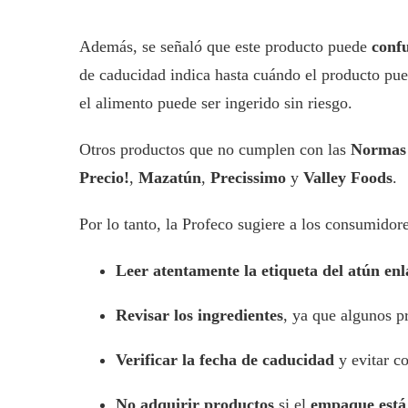
Además, se señaló que este producto puede
conf
de caducidad indica hasta cuándo el producto pue
el alimento puede ser ingerido sin riesgo.
Otros productos que no cumplen con las
Normas 
Precio!
,
Mazatún
,
Precissimo
y
Valley Foods
.
Por lo tanto, la Profeco sugiere a los consumidor
Leer atentamente la etiqueta del atún en
Revisar los ingredientes
, ya que algunos 
Verificar la fecha de caducidad
y evitar c
No adquirir productos
si el
empaque está