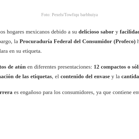
Foto: Pexels/Towfiqu barbhuiya
los hogares mexicanos debido a su
delicioso sabor
y
facilid
bargo, la
Procuraduría Federal del Consumidor (Profeco)
h
ara en su etiqueta.
tos de atún
en diferentes presentaciones:
12 compactos o sól
ación de las etiquetas
, el
contenido del envase
y la
cantida
rrera
es engañoso para los consumidores, ya que contiene en