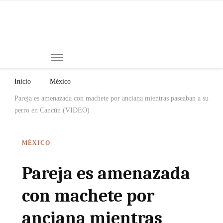
Mi
Notici
de
Ch
Chiap
Méxi
y el
Inicio
México
Mund
Pareja es amenazada con machete por anciana mientras paseaban a su
perro en Cancún (VIDEO)
MÉXICO
Pareja es amenazada
con machete por
anciana mientras