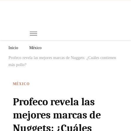
Mi
Notici
de
Ch
Chiap
Méxi
y el
Inicio
México
Mund
Profeco revela las mejores marcas de Nuggets: ¿Cuáles contienen
más pollo?
MÉXICO
Profeco revela las
mejores marcas de
Nuggets: ¿Cuáles