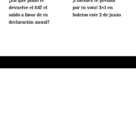
¿En qué plazo te
¡Cinemex te premia
devuelve el SAT el
por tu voto! 3×1 en
saldo a favor de tu
boletos este 2 de junio
declaración anual?