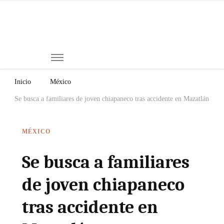
Mi
Notici
de
Ch
Chiap
Méxi
y el
Inicio
México
Mund
Se busca a familiares de joven chiapaneco tras accidente en Mazatlán
MÉXICO
Se busca a familiares
de joven chiapaneco
tras accidente en