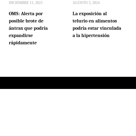
DICIEMBRE 11, 2023
AGOSTO 5, 2024
OMS: Alerta por
La exposición al
posible brote de
telurio en alimentos
ántrax que podría
podría estar vinculada
expandirse
a la hipertensión
rápidamente