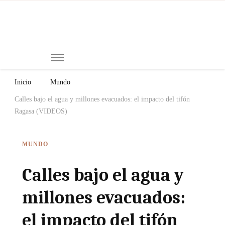
Mi
Notici
de
Ch
Chiap
Méxi
y el
Inicio
Mundo
Mund
Calles bajo el agua y millones evacuados: el impacto del tifón
Ragasa (VIDEOS)
MUNDO
Calles bajo el agua y
millones evacuados:
el impacto del tifón