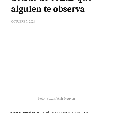
alguien te observa
OCTUBRE 7, 2024
Foto: Pexels/Anh Nguyen
La
escopaestesia
, también conocida como el