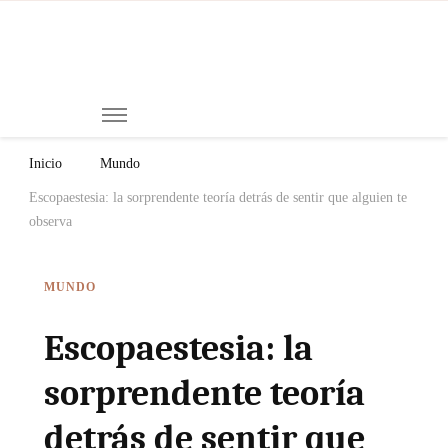
Mi
Notici
de
Ch
Chiap
Méxi
y el
Inicio
Mundo
Mund
Escopaestesia: la sorprendente teoría detrás de sentir que alguien te
observa
MUNDO
Escopaestesia: la
sorprendente teoría
detrás de sentir que