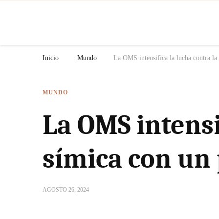
N
Inicio
Mundo
La OMS intensifica la lucha contra la
MUNDO
La OMS intensi
símica con un
AGOSTO 26, 2024