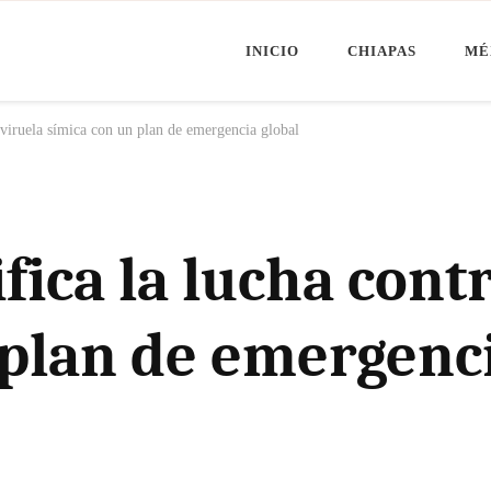
INICIO
CHIAPAS
MÉ
Minuto Chiapas
oticias de Chiapas, México y el Mundo
 viruela símica con un plan de emergencia global
fica la lucha contr
 plan de emergenci