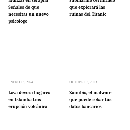
avanzas en terapia?
submarino certificado
Señales de que
que explorará las
necesitas un nuevo
ruinas del Titanic
psicólogo
ENERO 15, 2024
OCTUBRE 3, 2023
Lava devora hogares
Zanubis, el malware
en Islandia tras
que puede robar tus
erupción volcánica
datos bancarios