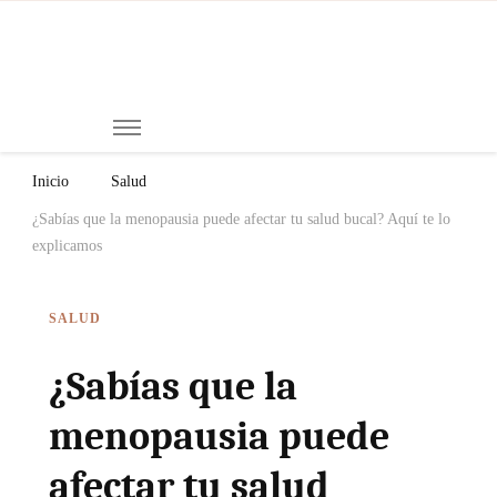
Mi
Notici
de
Ch
Chiap
Méxi
y el
Inicio
Salud
Mund
¿Sabías que la menopausia puede afectar tu salud bucal? Aquí te lo
explicamos
SALUD
¿Sabías que la
menopausia puede
afectar tu salud