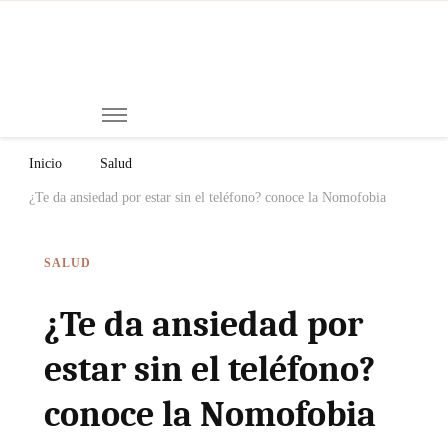
Mi
Notici
de
Ch
Chiap
Méxi
y el
Inicio
Salud
Mund
¿Te da ansiedad por estar sin el teléfono? conoce la Nomofobia
SALUD
¿Te da ansiedad por
estar sin el teléfono?
conoce la Nomofobia