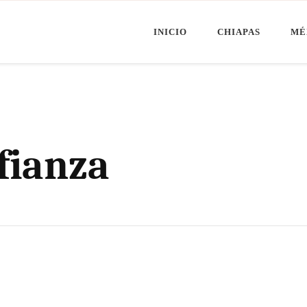
INICIO
CHIAPAS
MÉ
Minuto Chiapas
oticias de Chiapas, México y el Mundo
fianza