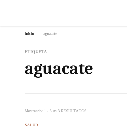
N
Inicio
aguacate
ETIQUETA
aguacate
Mostrando: 1 - 3 из 3 RESULTADOS
SALUD