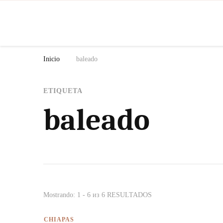
N
Inicio
baleado
ETIQUETA
baleado
Mostrando: 1 - 6 из 6 RESULTADOS
CHIAPAS