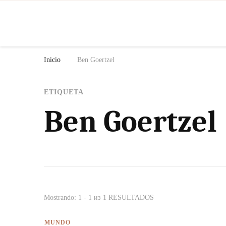
N
Inicio
Ben Goertzel
ETIQUETA
Ben Goertzel
Mostrando: 1 - 1 из 1 RESULTADOS
MUNDO