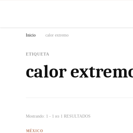
N
Inicio
calor extremo
ETIQUETA
calor extrem
Mostrando: 1 - 1 из 1 RESULTADOS
MÉXICO