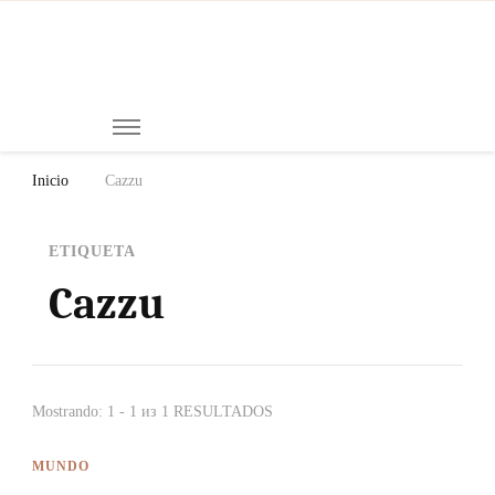
Mi
Notici
de
Ch
Chiap
Méxi
y el
Inicio
Cazzu
Mund
ETIQUETA
Cazzu
Mostrando: 1 - 1 из 1 RESULTADOS
MUNDO