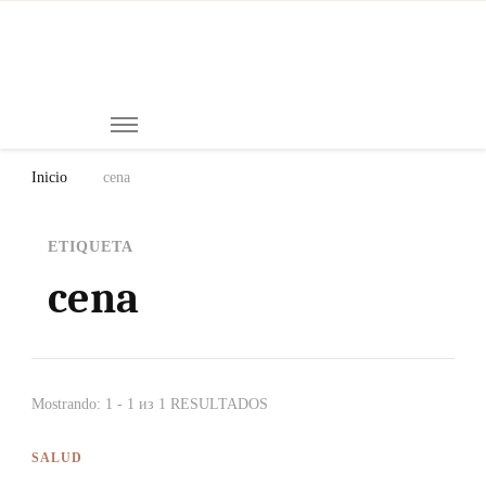
Mi
Notici
de
Ch
Chiap
Méxi
y el
Inicio
cena
Mund
ETIQUETA
cena
Mostrando: 1 - 1 из 1 RESULTADOS
SALUD