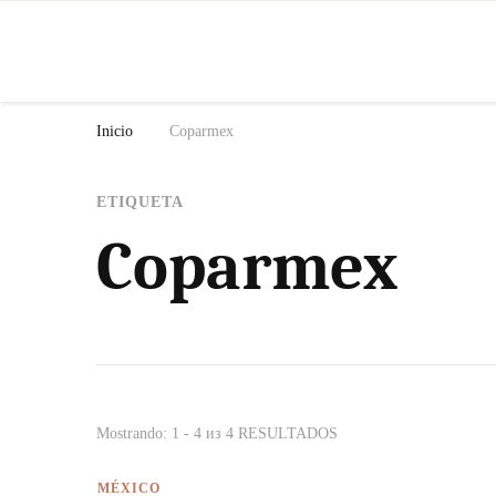
N
Inicio
Coparmex
ETIQUETA
Coparmex
Mostrando: 1 - 4 из 4 RESULTADOS
MÉXICO