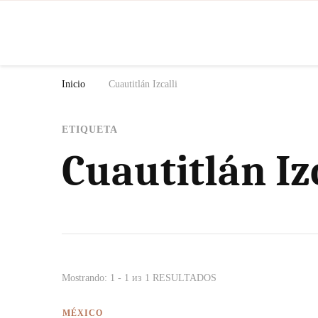
N
Inicio
Cuautitlán Izcalli
ETIQUETA
Cuautitlán Iz
Mostrando: 1 - 1 из 1 RESULTADOS
MÉXICO