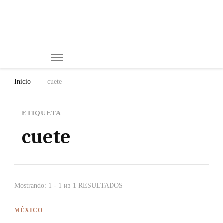
Mi
Notici
de
Ch
Chiap
Méxi
y el
Inicio
cuete
Mund
ETIQUETA
cuete
Mostrando: 1 - 1 из 1 RESULTADOS
MÉXICO