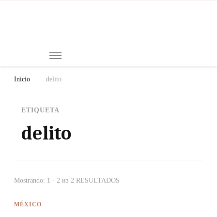
Mi
Notici
de
Ch
Chiap
Méxi
y el
Inicio
delito
Mund
ETIQUETA
delito
Mostrando: 1 - 2 из 2 RESULTADOS
MÉXICO