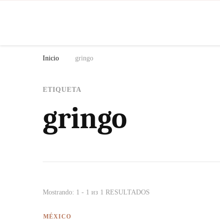
N
Inicio
gringo
ETIQUETA
gringo
Mostrando: 1 - 1 из 1 RESULTADOS
MÉXICO