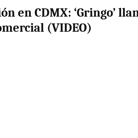
ión en CDMX: ‘Gringo’ lla
comercial (VIDEO)