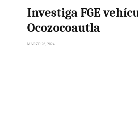
Investiga FGE vehícu
Ocozocoautla
MARZO 26, 2024