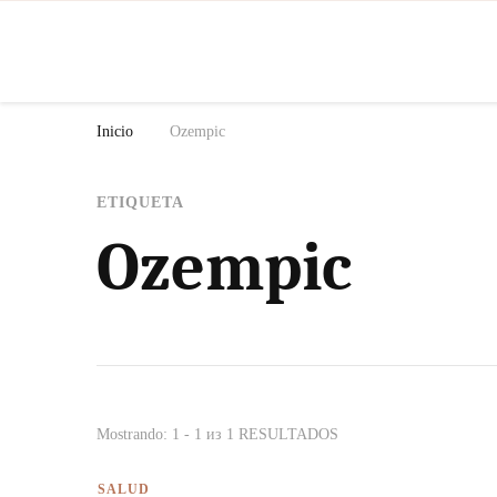
N
Inicio
Ozempic
ETIQUETA
Ozempic
Mostrando: 1 - 1 из 1 RESULTADOS
SALUD