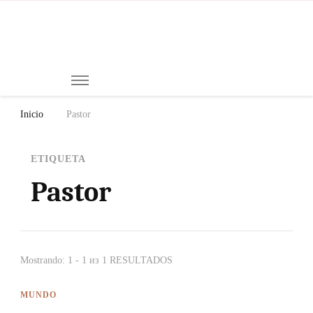
Mi
Notici
de
Ch
Chiap
Méxi
y el
Inicio
Pastor
Mund
ETIQUETA
Pastor
Mostrando: 1 - 1 из 1 RESULTADOS
MUNDO