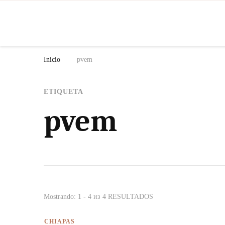
N
Inicio
pvem
ETIQUETA
pvem
Mostrando: 1 - 4 из 4 RESULTADOS
CHIAPAS