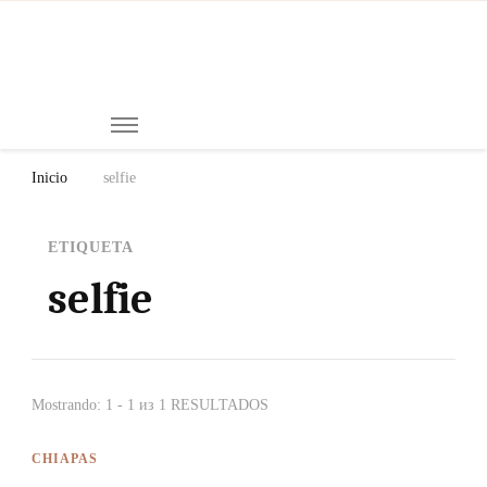
Mi
Notici
de
Ch
Chiap
Méxi
y el
Inicio
selfie
Mund
ETIQUETA
selfie
Mostrando: 1 - 1 из 1 RESULTADOS
CHIAPAS