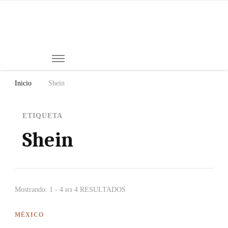
Mi
Notici
de
Ch
Chiap
Méxi
y el
Inicio
Shein
Mund
ETIQUETA
Shein
Mostrando: 1 - 4 из 4 RESULTADOS
MÉXICO