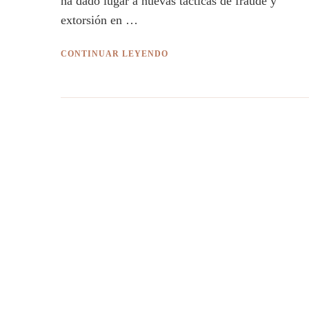
ha dado lugar a nuevas tácticas de fraude y
extorsión en …
CONTINUAR LEYENDO