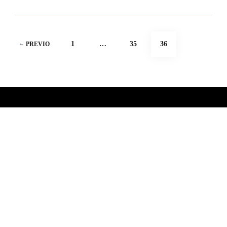
Paginación
PÁGINA
PÁGINA
PÁGINA
1
…
35
36
PREVIO
de
entradas