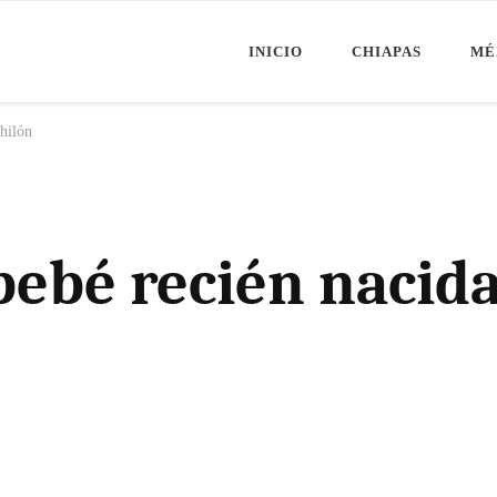
INICIO
CHIAPAS
MÉ
Minuto Chiapas
oticias de Chiapas, México y el Mundo
hilón
ebé recién nacida