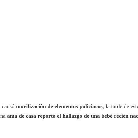
o
causó
movilización de elementos policiacos
, la tarde de es
una
ama de casa reportó el hallazgo de una bebé recién n