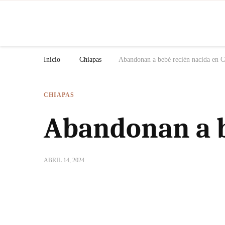
N
Inicio
Chiapas
Abandonan a bebé recién nacida en C
CHIAPAS
Abandonan a b
ABRIL 14, 2024