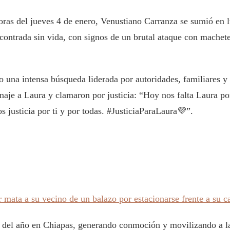
oras del jueves 4 de enero, Venustiano Carranza se sumió en l
ncontrada sin vida, con signos de un brutal ataque con machet
o una intensa búsqueda liderada por autoridades, familiares
naje a Laura y clamaron por justicia: “Hoy nos falta Laura po
s justicia por ti y por todas. #JusticiaParaLaura💜”.
mata a su vecino de un balazo por estacionarse frente a su c
o del año en Chiapas, generando conmoción y movilizando a la