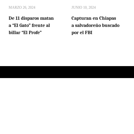
MARZO 26, 2024
JUNIO 10, 2024
De 11 disparos matan
Capturan en Chiapas
a “El Gato” frente al
a salvadoreño buscado
billar “El Profe”
por el FBI