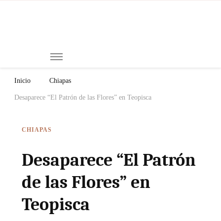
Mi
Notici
de
Ch
Chiap
Méxi
y el
Inicio
Chiapas
Mund
Desaparece “El Patrón de las Flores” en Teopisca
CHIAPAS
Desaparece “El Patrón
de las Flores” en
Teopisca