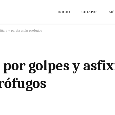
INICIO
CHIAPAS
MÉ
Minuto Chiapas
oticias de Chiapas, México y el Mundo
niñera y pareja están prófugos
por golpes y asfix
prófugos