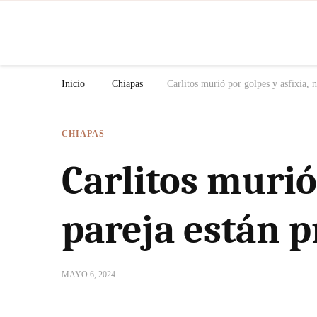
N
Inicio
Chiapas
Carlitos murió por golpes y asfixia, 
CHIAPAS
Carlitos murió 
pareja están 
MAYO 6, 2024