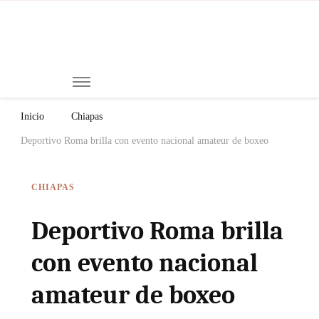
Mi
Notici
de
Ch
Chiap
Méxi
y el
Inicio
Chiapas
Mund
Deportivo Roma brilla con evento nacional amateur de boxeo
CHIAPAS
Deportivo Roma brilla
con evento nacional
amateur de boxeo