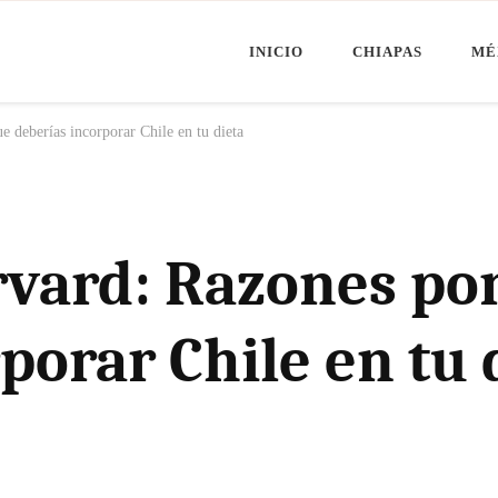
INICIO
CHIAPAS
MÉ
Minuto Chiapas
oticias de Chiapas, México y el Mundo
e deberías incorporar Chile en tu dieta
rvard: Razones por
porar Chile en tu 