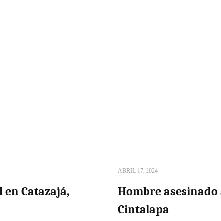
ABRIL 17, 2024
l en Catazajá,
Hombre asesinado a
Cintalapa