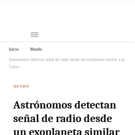
Mi
Notici
de
Ch
Chiap
Méxi
y el
Inicio
Mundo
Mund
Astrónomos detectan señal de radio desde un exoplaneta similar a la
Tierra
MUNDO
Astrónomos detectan
señal de radio desde
un exoplaneta similar